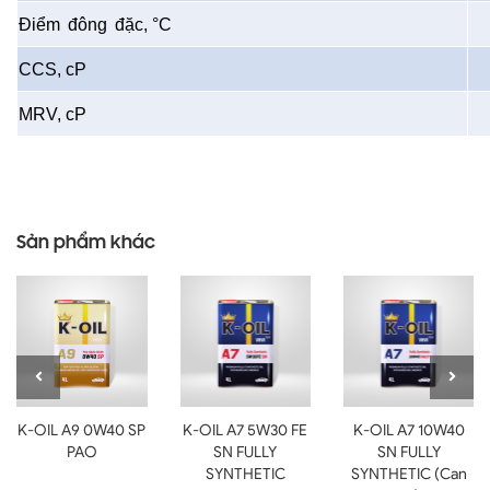
Điểm
đông
đặc
, °C
CCS,
cP
MRV,
cP
Sản phẩm khác
K-OIL A9 0W40 SP
K-OIL A7 5W30 FE
K-OIL A7 10W40
PAO
SN FULLY
SN FULLY
SYNTHETIC
SYNTHETIC (Can