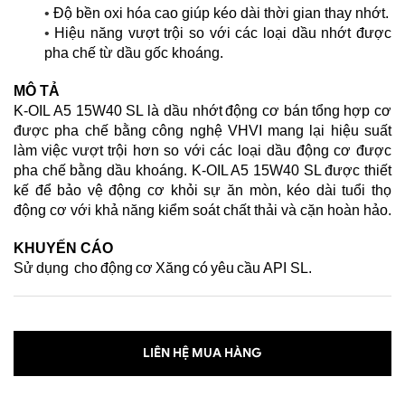
•
Độ bền oxi hóa cao giúp kéo dài thời gian thay nhớt
.
•
Hiệu năng vượt trội so với các loại dầu nhớt được
pha chế từ dầu gốc khoáng
.
MÔ TẢ
K-OIL A5 15W40 SL
là
d
ầu
nhớt
động cơ
bán
tổng hợp cơ
được pha chế bằng công nghệ VHVI mang lại hiệu suất
làm
việc
vượt trội
hơn
so với các loại dầu động cơ được
pha chế bằng dầu khoáng. K-OIL A5
15W40 SL
được thiết
kế để bảo vệ động cơ khỏi sự ăn mòn
,
kéo dài tuổi thọ
động cơ với khả năng kiểm soát chất thải và cặn hoàn hảo.
KHUYẾN CÁO
Sử
dụng
cho
động
cơ
Xăng
có
yêu
cầu
API SL.
LIÊN HỆ MUA HÀNG