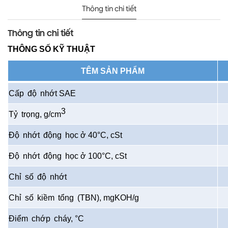
Thông tin chi tiết
Thông tin chi tiết
THÔNG SỐ KỸ THUẬT
TÊM SẢN PHẨM
Cấp
độ
nhớt
SAE
3
Tỷ
trọng
, g/cm
Độ
nhớt
động
học
ở
40°C,
cSt
Độ
nhớt
động
học
ở
100°C,
cSt
Chỉ
số
độ
nhớt
Chỉ
số
kiềm
tổng
(TBN),
mgKOH
/g
Điểm
chớp
cháy
, °C