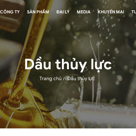
CÔNG TY
SẢN PHẨM
ĐẠI LÝ
MEDIA
KHUYẾN MẠI
T
Dầu thủy lực
Trang chủ
Dầu thủy lực
/