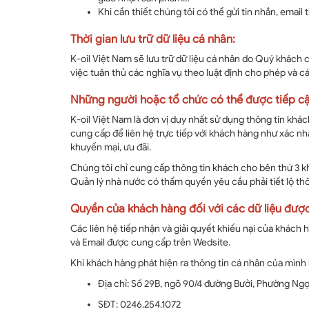
Khi cần thiết chúng tôi có thể gửi tin nhắn, emai
Thời gian lưu trữ dữ liệu cá nhân:
K-oil Việt Nam sẽ lưu trữ dữ liệu cá nhân do Quý khách
việc tuân thủ các nghĩa vụ theo luật định cho phép và 
Những người hoặc tổ chức có thể được tiếp cận
K-oil Việt Nam là đơn vị duy nhất sử dụng thông tin khá
cung cấp để liên hệ trực tiếp với khách hàng như xác nhậ
khuyến mại, ưu đãi.
Chúng tôi chỉ cung cấp thông tin khách cho bên thứ 3 k
Quản lý nhà nước có thẩm quyền yêu cầu phải tiết lộ th
Quyền của khách hàng đối với các dữ liệu đượ
Các liên hệ tiếp nhận và giải quyết khiếu nại của khách 
và Email được cung cấp trên Wedsite.
Khi khách hàng phát hiện ra thông tin cá nhân của mình b
Địa chỉ: Số 29B, ngõ 90/4 đường Bưởi, Phường Ng
SĐT: 0246.254.1072