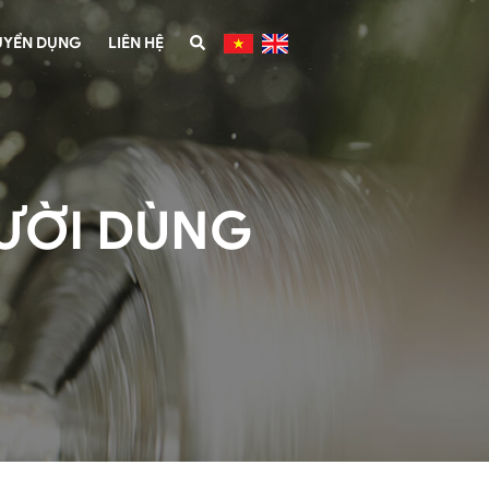
UYỂN DỤNG
LIÊN HỆ
ƯỜI DÙNG