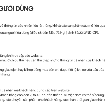
NGƯỜI DÙNG
thông tin các nhiên liệu rắn, lỏng, khí và các sản phẩm dầu mỡ liên qua
 của người tiêu dùng (điều 68 đến Điều 73 Nghị định 52/2013/NĐ-CP).
dùng khi truy cập vào website.
 mục đích cụ thể nếu cần thu thập những thông tin cá nhân của khách hà
òng giao dịch hay kí hợp đồng mua bán chỉ được tiết lộ khi có yêu cầu 
h hàng.
tin cá nhân mà khách hàng cung cấp trên website.
ách hàng cho đơn vị thứ 3. Khi cần thiết K-oil Việt Nam có thể sử dụng 
hàng, xác chuyển sản phẩm cho khách hàng, xác nhận thời gian giao nhận