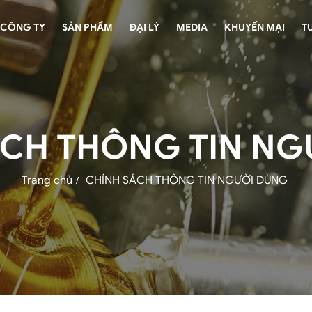
CÔNG TY
SẢN PHẨM
ĐẠI LÝ
MEDIA
KHUYẾN MẠI
T
ÁCH THÔNG TIN NG
Trang chủ
CHÍNH SÁCH THÔNG TIN NGƯỜI DÙNG
/